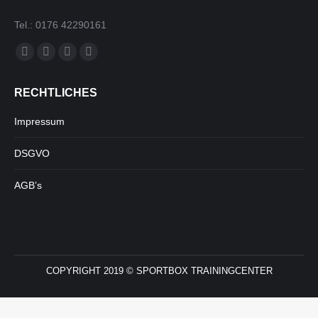
Tel.: 0176 42290161
Finden Sie uns auf:
Facebook
Instagram
E-
Whatsapp
page
page
Mail
page
RECHTLICHES
opens
opens
page
opens
in
in
opens
in
Impressum
new
new
in
new
window
window
new
window
DSGVO
window
AGB’s
COPYRIGHT 2019 © SPORTBOX TRAININGCENTER