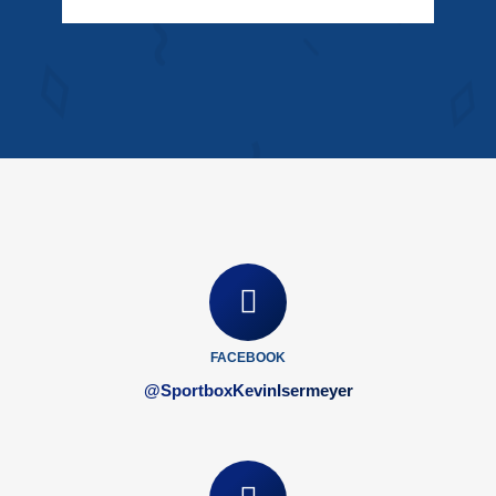
FACEBOOK
@SportboxKevinIsermeyer