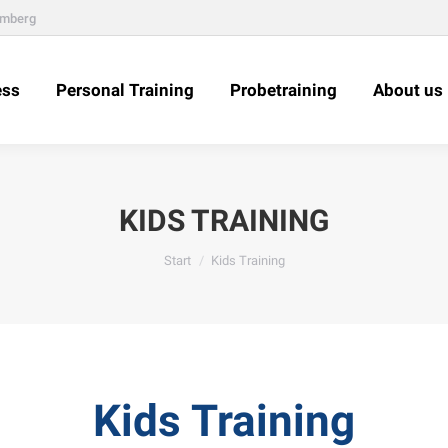
amberg
ess
Personal Training
Probetraining
About us
KIDS TRAINING
Sie befinden sich hier:
Start
Kids Training
Kids Training