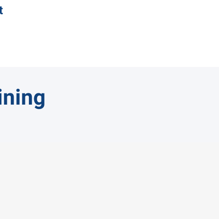
t
ining